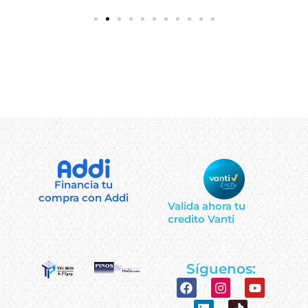
Financia tu
compra con Addi
Valida ahora tu
credito Vanti
Síguenos:
F
L
I
T
Y
a
i
n
i
o