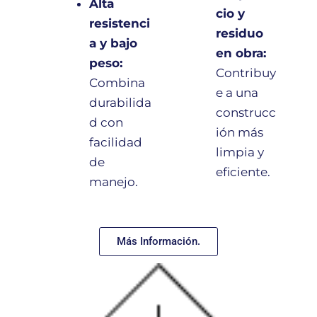
Alta
cio y
resistenci
residuo
a y bajo
en obra:
peso:
Contribuy
Combina
e a una
durabilida
construcc
d con
ión más
facilidad
limpia y
de
eficiente.
manejo.
Más Información.