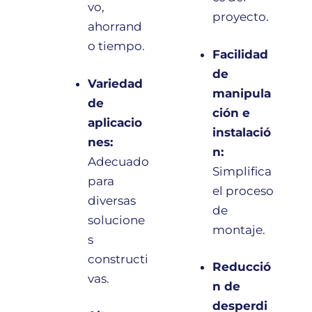
vo,
proyecto.
ahorrand
o tiempo.
Facilidad
de
Variedad
manipula
de
ción e
aplicacio
instalació
nes:
n:
Adecuado
Simplifica
para
el proceso
diversas
de
solucione
montaje.
s
constructi
Reducció
vas.
n de
desperdi