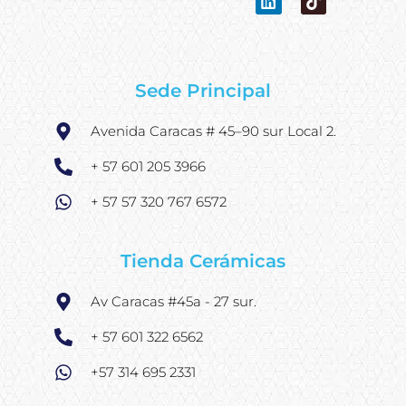
c
n
s
k
u
e
k
t
t
t
b
e
a
o
u
o
d
g
k
b
o
i
r
e
k
n
a
Sede Principal
m
Avenida Caracas # 45–90 sur Local 2.
+ 57 601 205 3966
+ 57 57 320 767 6572
Tienda Cerámicas
Av Caracas #45a - 27 sur.
+ 57 601 322 6562
+57 314 695 2331