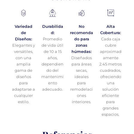
Variedad
Durabilida
No
Alta
de
d:
recomenda
Cobertura:
Diseños:
Promedio
do para
Cada caja
Elegantes y
de vida útil
zonas
cubre
versátiles,
de 10 a 15
húmedas:
aproximad
con una
años,
Diseñados
amente
amplia
dependien
para áreas
2.45 metros
gama de
do del
secas,
cuadrados,
diseños
mantenimi
ideales
ofreciendo
para
ento
para
una
adaptarse a
adecuado.
remodelaci
solución
cualquier
ones
eficiente
estilo.
interiores.
para
grandes
espacios.